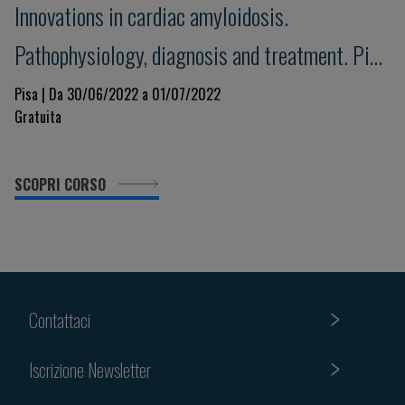
Innovations in cardiac amyloidosis.
Pathophysiology, diagnosis and treatment. Pisa
Amyloid 2022
Pisa | Da 30/06/2022 a 01/07/2022
Gratuita
SCOPRI CORSO
Contattaci
Iscrizione Newsletter