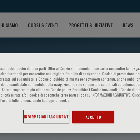
HI SIAMO
CORSI & EVENTI
PROGETTI & INIZIATIVE
NEWS
o usa cookie anche di terze parti. Oltre ai Cookie strettamente necessari a consentire la navigaz
ookie funzionali per consentire una migliore fruibilità di navigazione, Cookie di prestazione per
ggregate sul suo utilizzo, e Cookie di pubblicità mirata per sottoporti contenuti, anche pubblicit
 da te manifestate nell‘ambito della navigazione in rete su questo e su altri siti ed automatic
). Se vuoi saperne di più clicca su Cookie policy. Per inibire i Cookie funzionali, i Cookie di pr
blicità mirata e/o i cookie di specifiche terze parti clicca su INFORMAZIONI AGGIUNTIVE. Cl
l’uso di tutte le menzionate tipologie di cookie.
la
INFORMAZIONI AGGIUNTIVE
ACCETTO