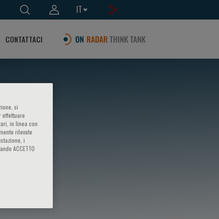
IT
CONTATTACI
ione, si
 effettuare
ari, in linea con
amente rilevate
estazione, i
iccando ACCETTO