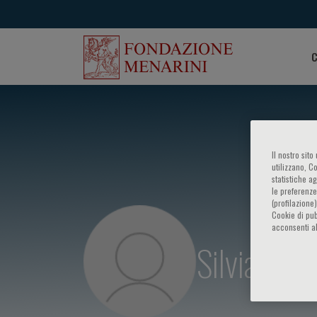
C
Il nostro sit
utilizzano, C
statistiche a
le preferenze
(profilazione
Cookie di pub
acconsenti al
Silvia Paro