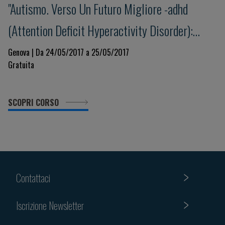
"Autismo. Verso Un Futuro Migliore -adhd
(Attention Deficit Hyperactivity Disorder):
update e nuove prospettive"
Genova | Da 24/05/2017 a 25/05/2017
Gratuita
SCOPRI CORSO
Contattaci
Iscrizione Newsletter