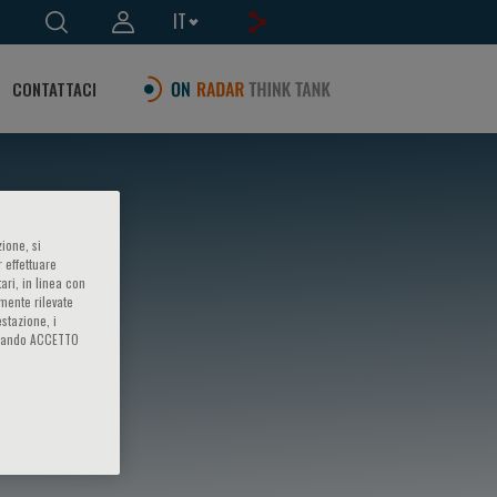
IT
CONTATTACI
ione, si
 effettuare
ari, in linea con
amente rilevate
estazione, i
iccando ACCETTO