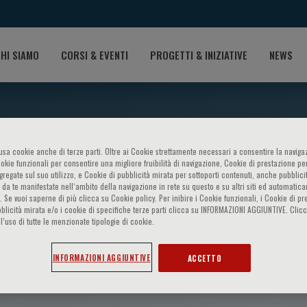
HI SIAMO
CORSI & EVENTI
PROGETTI & INIZIATIVE
NEWS
o usa cookie anche di terze parti. Oltre ai Cookie strettamente necessari a consentire la navigaz
ookie funzionali per consentire una migliore fruibilità di navigazione, Cookie di prestazione per
ggregate sul suo utilizzo, e Cookie di pubblicità mirata per sottoporti contenuti, anche pubblicit
 da te manifestate nell‘ambito della navigazione in rete su questo e su altri siti ed automatic
). Se vuoi saperne di più clicca su Cookie policy. Per inibire i Cookie funzionali, i Cookie di pr
blicità mirata e/o i cookie di specifiche terze parti clicca su INFORMAZIONI AGGIUNTIVE. Cl
l’uso di tutte le menzionate tipologie di cookie.
ilber
INFORMAZIONI AGGIUNTIVE
ACCETTO