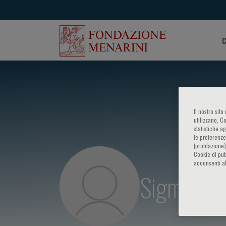
C
Il nostro sit
utilizzano, C
statistiche a
le preferenze
(profilazione
Cookie di pub
acconsenti al
Sigmund S