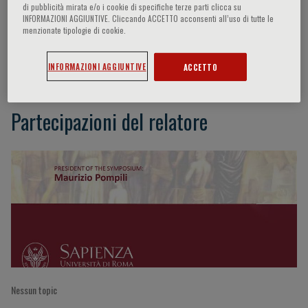
di pubblicità mirata e/o i cookie di specifiche terze parti clicca su
INFORMAZIONI AGGIUNTIVE. Cliccando ACCETTO acconsenti all’uso di tutte le
menzionate tipologie di cookie.
Serafino De Giorgi
INFORMAZIONI AGGIUNTIVE
ACCETTO
Partecipazioni del relatore
Nessun topic