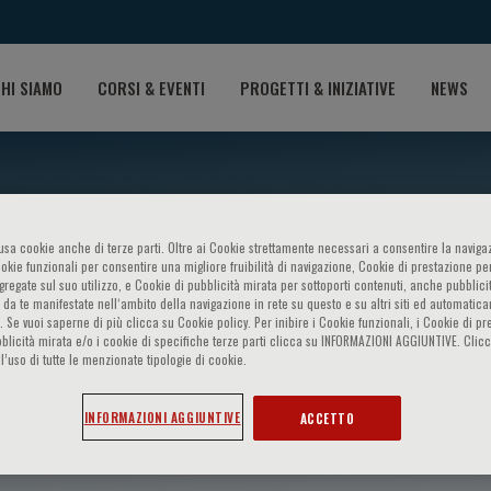
HI SIAMO
CORSI & EVENTI
PROGETTI & INIZIATIVE
NEWS
o usa cookie anche di terze parti. Oltre ai Cookie strettamente necessari a consentire la navigaz
ookie funzionali per consentire una migliore fruibilità di navigazione, Cookie di prestazione per
ggregate sul suo utilizzo, e Cookie di pubblicità mirata per sottoporti contenuti, anche pubblicit
 da te manifestate nell‘ambito della navigazione in rete su questo e su altri siti ed automatic
). Se vuoi saperne di più clicca su Cookie policy. Per inibire i Cookie funzionali, i Cookie di pr
blicità mirata e/o i cookie di specifiche terze parti clicca su INFORMAZIONI AGGIUNTIVE. Cl
l’uso di tutte le menzionate tipologie di cookie.
l
INFORMAZIONI AGGIUNTIVE
ACCETTO