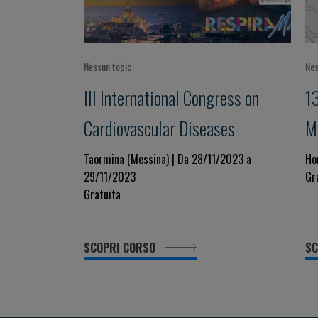
Nessun topic
Nes
III International Congress on
1
Cardiovascular Diseases
M
C
Taormina (Messina) | Da 28/11/2023 a
Ho
29/11/2023
Gr
Cl
Gratuita
P
SCOPRI CORSO
SC