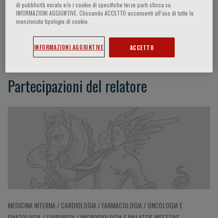
di pubblicità mirata e/o i cookie di specifiche terze parti clicca su
INFORMAZIONI AGGIUNTIVE. Cliccando ACCETTO acconsenti all’uso di tutte le
menzionate tipologie di cookie.
Rosario Pivonello
INFORMAZIONI AGGIUNTIVE
ACCETTO
Partecipazioni del relatore
MEDICINA INTERNA / CARDIOLOGIA / FARMACOLOGIA / ONCOLOGIA E
EMATOLOGIA / CHIRURGIA / MICROBIOLOGIA E MALATTIE INFETTIVE