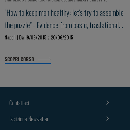
"How to keep men healthy: let's try to assemble
the puzzle" - Evidence from basic, traslational
and clinical research
Napoli | Da 19/06/2015 a 20/06/2015
SCOPRI CORSO
Contattaci
Iscrizione Newsletter