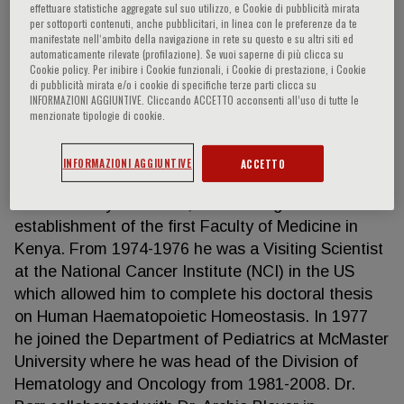
effettuare statistiche aggregate sul suo utilizzo, e Cookie di pubblicità mirata
per sottoporti contenuti, anche pubblicitari, in linea con le preferenze da te
manifestate nell‘ambito della navigazione in rete su questo e su altri siti ed
automaticamente rilevate (profilazione). Se vuoi saperne di più clicca su
Ronald Barr
Cookie policy. Per inibire i Cookie funzionali, i Cookie di prestazione, i Cookie
di pubblicità mirata e/o i cookie di specifiche terze parti clicca su
INFORMAZIONI AGGIUNTIVE. Cliccando ACCETTO acconsenti all’uso di tutte le
Dr. Barr was born in Scotland and graduated from
menzionate tipologie di cookie.
the Faculty of Medicine at the University of
Glasgow. Following training in internal medicine and
INFORMAZIONI AGGIUNTIVE
ACCETTO
haematology he joined the team from Glasgow at
the University of Nairobi, contributing to the
establishment of the first Faculty of Medicine in
Kenya. From 1974-1976 he was a Visiting Scientist
at the National Cancer Institute (NCI) in the US
which allowed him to complete his doctoral thesis
on Human Haematopoietic Homeostasis. In 1977
he joined the Department of Pediatrics at McMaster
University where he was head of the Division of
Hematology and Oncology from 1981-2008. Dr.