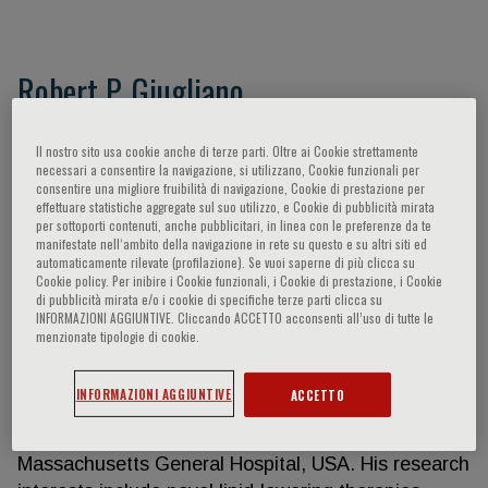
Robert P. Giugliano
Dr Robert P. Giugliano is a Senior Investigator with
Il nostro sito usa cookie anche di terze parti. Oltre ai Cookie strettamente
the Thrombolysis in Myocardial Infarction (TIMI)
necessari a consentire la navigazione, si utilizzano, Cookie funzionali per
consentire una migliore fruibilità di navigazione, Cookie di prestazione per
Study Group, Staff Physician in the Cardiovascular
effettuare statistiche aggregate sul suo utilizzo, e Cookie di pubblicità mirata
Division at the Brigham and Women’s Hospital and
per sottoporti contenuti, anche pubblicitari, in linea con le preferenze da te
manifestate nell‘ambito della navigazione in rete su questo e su altri siti ed
Professor of Medicine at Harvard Medical School,
automaticamente rilevate (profilazione). Se vuoi saperne di più clicca su
Boston, USA. He graduated summa cum laude and
Cookie policy. Per inibire i Cookie funzionali, i Cookie di prestazione, i Cookie
di pubblicità mirata e/o i cookie di specifiche terze parti clicca su
phi beta kappa from Dartmouth College, and
INFORMAZIONI AGGIUNTIVE. Cliccando ACCETTO acconsenti all’uso di tutte le
received his medical degree at Harvard Medical
menzionate tipologie di cookie.
School. Dr Giugliano completed his internship,
residency and chief residency at Cedars-Sinai
INFORMAZIONI AGGIUNTIVE
ACCETTO
Medical Centre, Los Angeles, USA, and then
returned to Boston as a Cardiology Fellow at the
Massachusetts General Hospital, USA. His research