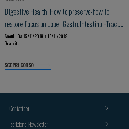
Digestive Health: How to preserve-how to
restore Focus on upper GastroIntestinal-Tract
& Pancreas - Advances in understanding,
Seoul | Da 15/11/2018 a 15/11/2018
Gratuita
prevention and management
SCOPRI CORSO
Contattaci
Iscrizione Newsletter