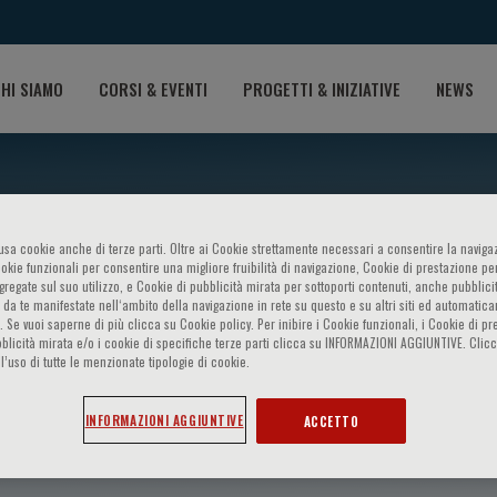
HI SIAMO
CORSI & EVENTI
PROGETTI & INIZIATIVE
NEWS
o usa cookie anche di terze parti. Oltre ai Cookie strettamente necessari a consentire la navigaz
ookie funzionali per consentire una migliore fruibilità di navigazione, Cookie di prestazione per
ggregate sul suo utilizzo, e Cookie di pubblicità mirata per sottoporti contenuti, anche pubblicit
 da te manifestate nell‘ambito della navigazione in rete su questo e su altri siti ed automatic
). Se vuoi saperne di più clicca su Cookie policy. Per inibire i Cookie funzionali, i Cookie di pr
blicità mirata e/o i cookie di specifiche terze parti clicca su INFORMAZIONI AGGIUNTIVE. Cl
l’uso di tutte le menzionate tipologie di cookie.
colongo
INFORMAZIONI AGGIUNTIVE
ACCETTO