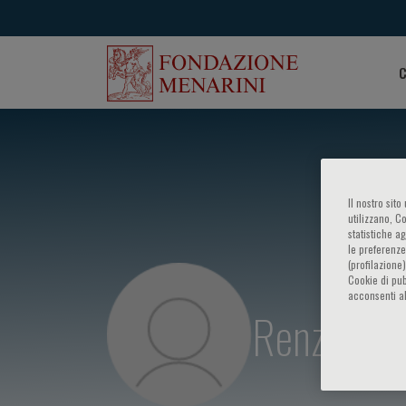
C
Il nostro sit
utilizzano, C
statistiche a
le preferenze
(profilazione
Cookie di pub
acconsenti al
Renzo Mar