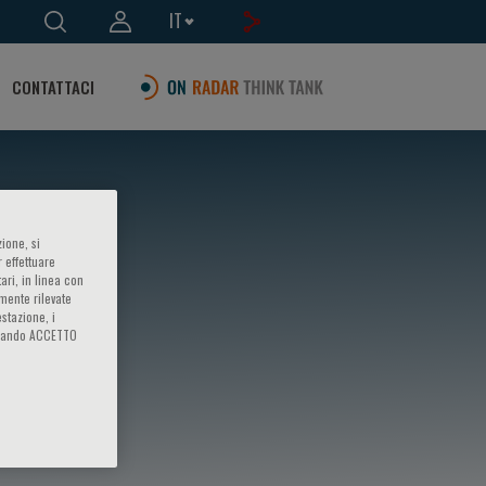
IT
CONTATTACI
ione, si
 effettuare
ari, in linea con
amente rilevate
estazione, i
iccando ACCETTO