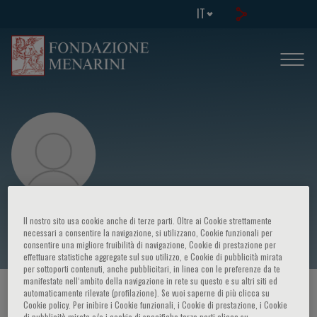
IT
Renata De Maria
Il nostro sito usa cookie anche di terze parti. Oltre ai Cookie strettamente
necessari a consentire la navigazione, si utilizzano, Cookie funzionali per
consentire una migliore fruibilità di navigazione, Cookie di prestazione per
effettuare statistiche aggregate sul suo utilizzo, e Cookie di pubblicità mirata
per sottoporti contenuti, anche pubblicitari, in linea con le preferenze da te
manifestate nell‘ambito della navigazione in rete su questo e su altri siti ed
HOME PAGE
/
CORSI ED EVENTI
/
RELATORE
automaticamente rilevate (profilazione). Se vuoi saperne di più clicca su
Cookie policy. Per inibire i Cookie funzionali, i Cookie di prestazione, i Cookie
di pubblicità mirata e/o i cookie di specifiche terze parti clicca su