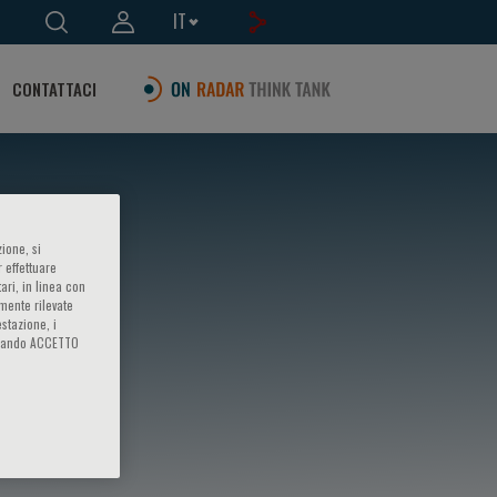
IT
CONTATTACI
ione, si
 effettuare
ari, in linea con
amente rilevate
estazione, i
iccando ACCETTO