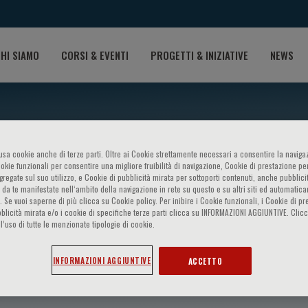
HI SIAMO
CORSI & EVENTI
PROGETTI & INIZIATIVE
NEWS
o usa cookie anche di terze parti. Oltre ai Cookie strettamente necessari a consentire la navigaz
ookie funzionali per consentire una migliore fruibilità di navigazione, Cookie di prestazione per
ggregate sul suo utilizzo, e Cookie di pubblicità mirata per sottoporti contenuti, anche pubblicit
 da te manifestate nell‘ambito della navigazione in rete su questo e su altri siti ed automatic
). Se vuoi saperne di più clicca su Cookie policy. Per inibire i Cookie funzionali, i Cookie di pr
blicità mirata e/o i cookie di specifiche terze parti clicca su INFORMAZIONI AGGIUNTIVE. Cl
l’uso di tutte le menzionate tipologie di cookie.
ar
INFORMAZIONI AGGIUNTIVE
ACCETTO