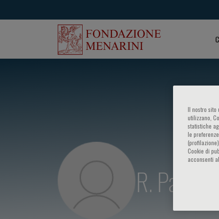
C
Il nostro sit
utilizzano, C
statistiche a
le preferenze
(profilazione
Cookie di pub
acconsenti al
R. Pawank