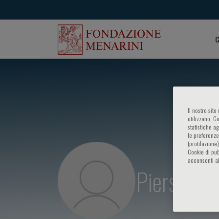
C
Il nostro sit
utilizzano, C
statistiche a
le preferenze
(profilazione
Cookie di pub
acconsenti al
Piersante 