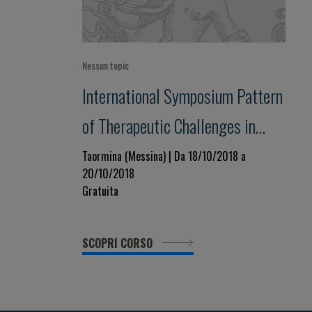
Nessun topic
International Symposium Pattern
of Therapeutic Challenges in
Pulmonology: A Template for the
Taormina (Messina) | Da 18/10/2018 a
20/10/2018
Next Decade
Gratuita
SCOPRI CORSO