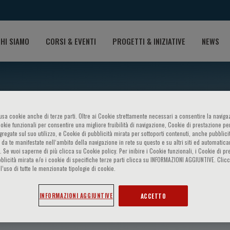
HI SIAMO
CORSI & EVENTI
PROGETTI & INIZIATIVE
NEWS
o usa cookie anche di terze parti. Oltre ai Cookie strettamente necessari a consentire la navigaz
ookie funzionali per consentire una migliore fruibilità di navigazione, Cookie di prestazione per
ggregate sul suo utilizzo, e Cookie di pubblicità mirata per sottoporti contenuti, anche pubblicit
 da te manifestate nell‘ambito della navigazione in rete su questo e su altri siti ed automatic
). Se vuoi saperne di più clicca su Cookie policy. Per inibire i Cookie funzionali, i Cookie di pr
blicità mirata e/o i cookie di specifiche terze parti clicca su INFORMAZIONI AGGIUNTIVE. Cl
l’uso di tutte le menzionate tipologie di cookie.
Sestini
INFORMAZIONI AGGIUNTIVE
ACCETTO