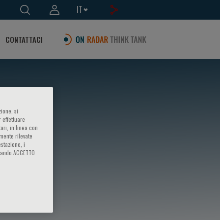
IT
CONTATTACI
ione, si
 effettuare
ari, in linea con
amente rilevate
estazione, i
iccando ACCETTO