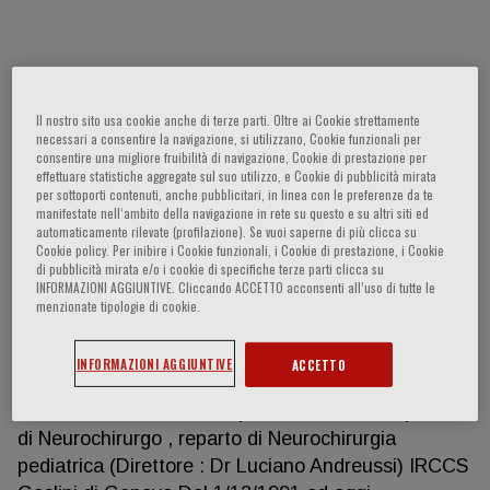
Piatelli Gianluca
Il nostro sito usa cookie anche di terze parti. Oltre ai Cookie strettamente
Laurea in Medicina e Chirurgia presso l’Università di
necessari a consentire la navigazione, si utilizzano, Cookie funzionali per
consentire una migliore fruibilità di navigazione, Cookie di prestazione per
Genova , Marzo 1987 (Relatore Prof Vittorio Davini)
effettuare statistiche aggregate sul suo utilizzo, e Cookie di pubblicità mirata
Abilitazione all’esercizio professionale presso
per sottoporti contenuti, anche pubblicitari, in linea con le preferenze da te
manifestate nell‘ambito della navigazione in rete su questo e su altri siti ed
Università di Genova , Aprile 1987 Iscritto all’Ordine
automaticamente rilevate (profilazione). Se vuoi saperne di più clicca su
dei Medici di La Spezia dal 1/6/1987 Diploma di
Cookie policy. Per inibire i Cookie funzionali, i Cookie di prestazione, i Cookie
di pubblicità mirata e/o i cookie di specifiche terze parti clicca su
Specializzazione in Neurochirurgia presso
INFORMAZIONI AGGIUNTIVE. Cliccando ACCETTO acconsenti all’uso di tutte le
l’Università di Genova nel luglio 1992 (Relatore Prof
menzionate tipologie di cookie.
Giuseppe Viale) Vincitore di Borsa di studio
Ministeriale per la Neurochirurgia ,per tutta la
INFORMAZIONI AGGIUNTIVE
ACCETTO
durata della Scuola di Specializzazione Dal
1/11/1990 Incarico a Tempo determinato in qualità
di Neurochirurgo , reparto di Neurochirurgia
pediatrica (Direttore : Dr Luciano Andreussi) IRCCS