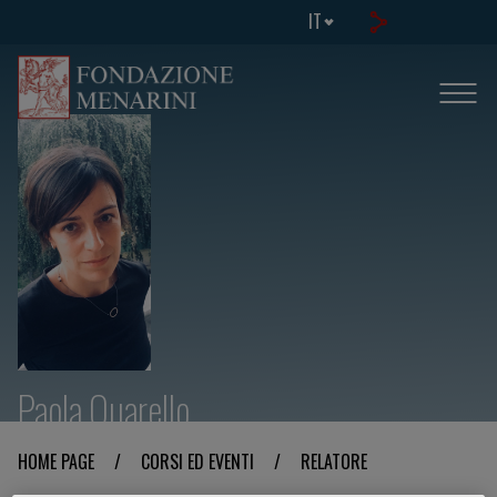
IT
Paola Quarello
HOME PAGE
/
CORSI ED EVENTI
/
RELATORE