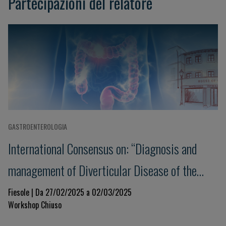
Partecipazioni del relatore
GASTROENTEROLOGIA
International Consensus on: “Diagnosis and
management of Diverticular Disease of the
Colon: The Florence Consensus Conference”
Fiesole | Da 27/02/2025 a 02/03/2025
Workshop Chiuso