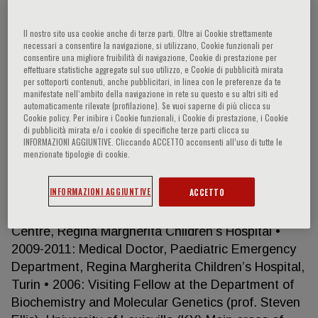
Il nostro sito usa cookie anche di terze parti. Oltre ai Cookie strettamente
necessari a consentire la navigazione, si utilizzano, Cookie funzionali per
Paola Quarello
consentire una migliore fruibilità di navigazione, Cookie di prestazione per
effettuare statistiche aggregate sul suo utilizzo, e Cookie di pubblicità mirata
per sottoporti contenuti, anche pubblicitari, in linea con le preferenze da te
Qualifications • 2013: Ph.D. in Paediatrics -
manifestate nell‘ambito della navigazione in rete su questo e su altri siti ed
automaticamente rilevate (profilazione). Se vuoi saperne di più clicca su
University of Turin • 2009: Postgraduate
Cookie policy. Per inibire i Cookie funzionali, i Cookie di prestazione, i Cookie
Specialization in Paediatrics - University of Turin •
di pubblicità mirata e/o i cookie di specifiche terze parti clicca su
INFORMAZIONI AGGIUNTIVE. Cliccando ACCETTO acconsenti all’uso di tutte le
2003: Medicine and Surgery Degree - University of
menzionate tipologie di cookie.
Turin Professional Experience • 2021-to date:
Assistant Professor at University of Turin,
INFORMAZIONI AGGIUNTIVE
ACCETTO
Paediatric Department • 2011-to date: Medical
Doctor, Onco-haematology Division and Transplant
Centre, Regina Margherita Children’s Hospital •
2009-2011: Medical Doctor, Paediatric Emergency
Department, Regina Margherita Children’s Hospital,
Turin • 2006: Visiting Fellow at the Department of
Biochemistry and Molecular Genetics (prof. Steven