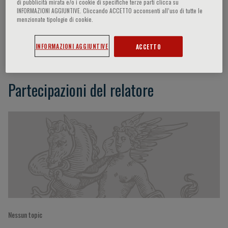
di pubblicità mirata e/o i cookie di specifiche terze parti clicca su
INFORMAZIONI AGGIUNTIVE. Cliccando ACCETTO acconsenti all’uso di tutte le
menzionate tipologie di cookie.
Olufunmilayo Falusi Olopade
INFORMAZIONI AGGIUNTIVE
ACCETTO
Partecipazioni del relatore
Nessun topic