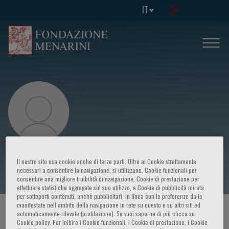
IT
Olufunmilayo Falusi Olopade
Il nostro sito usa cookie anche di terze parti. Oltre ai Cookie strettamente
necessari a consentire la navigazione, si utilizzano, Cookie funzionali per
consentire una migliore fruibilità di navigazione, Cookie di prestazione per
effettuare statistiche aggregate sul suo utilizzo, e Cookie di pubblicità mirata
per sottoporti contenuti, anche pubblicitari, in linea con le preferenze da te
manifestate nell‘ambito della navigazione in rete su questo e su altri siti ed
HOME PAGE
/
CORSI ED EVENTI
/
RELATORE
automaticamente rilevate (profilazione). Se vuoi saperne di più clicca su
Cookie policy. Per inibire i Cookie funzionali, i Cookie di prestazione, i Cookie