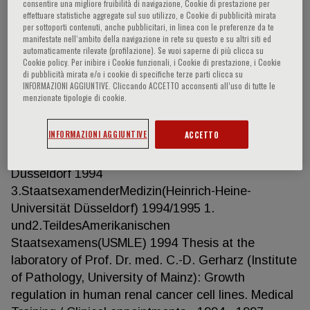
consentire una migliore fruibilità di navigazione, Cookie di prestazione per
effettuare statistiche aggregate sul suo utilizzo, e Cookie di pubblicità mirata
per sottoporti contenuti, anche pubblicitari, in linea con le preferenze da te
manifestate nell‘ambito della navigazione in rete su questo e su altri siti ed
Nikolaus Marx
automaticamente rilevate (profilazione). Se vuoi saperne di più clicca su
Cookie policy. Per inibire i Cookie funzionali, i Cookie di prestazione, i Cookie
di pubblicità mirata e/o i cookie di specifiche terze parti clicca su
INFORMAZIONI AGGIUNTIVE. Cliccando ACCETTO acconsenti all’uso di tutte le
Nikolaus Marx, MD Professor of Medicine /
menzionate tipologie di cookie.
Cardiology Head of the Department of Internal
Medicine I Cardiology, Angiology and Intensive Care
INFORMAZIONI AGGIUNTIVE
ACCETTO
University Hospital Aachen Germany Medical
School 1988 - 1994 Mainz, Genf (Switzerland)und
Düsseldorf 1994
3.StaatsexamenderMedizin(Heinrich-Heine-
Universität Düsseldorf) 1994/1995 1.
und2.TeildesAmerikanischen
Staatsexamens(USMLE) 1994 Thesis at the
laboratory of Prof. Dr. med. C.-D. Gerharz (Institute
of Pathology, University of Mainz): Growth
regulation in human renal cancer cell lines. Medical