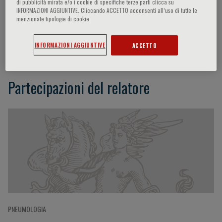
di pubblicità mirata e/o i cookie di specifiche terze parti clicca su
INFORMAZIONI AGGIUNTIVE. Cliccando ACCETTO acconsenti all’uso di tutte le
menzionate tipologie di cookie.
Nicholas Hart
INFORMAZIONI AGGIUNTIVE
ACCETTO
Partecipazioni del relatore
PNEUMOLOGIA