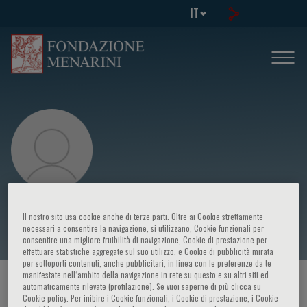
IT
Nicholas Hart
Il nostro sito usa cookie anche di terze parti. Oltre ai Cookie strettamente
necessari a consentire la navigazione, si utilizzano, Cookie funzionali per
consentire una migliore fruibilità di navigazione, Cookie di prestazione per
effettuare statistiche aggregate sul suo utilizzo, e Cookie di pubblicità mirata
per sottoporti contenuti, anche pubblicitari, in linea con le preferenze da te
manifestate nell‘ambito della navigazione in rete su questo e su altri siti ed
HOME PAGE
/
CORSI ED EVENTI
/
RELATORE
automaticamente rilevate (profilazione). Se vuoi saperne di più clicca su
Cookie policy. Per inibire i Cookie funzionali, i Cookie di prestazione, i Cookie