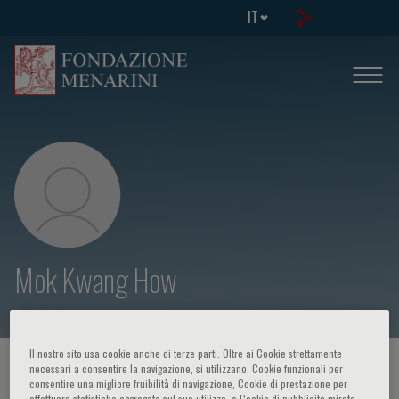
IT
Mok Kwang How
Il nostro sito usa cookie anche di terze parti. Oltre ai Cookie strettamente
HOME PAGE
/
CORSI ED EVENTI
/
RELATORE
necessari a consentire la navigazione, si utilizzano, Cookie funzionali per
consentire una migliore fruibilità di navigazione, Cookie di prestazione per
effettuare statistiche aggregate sul suo utilizzo, e Cookie di pubblicità mirata