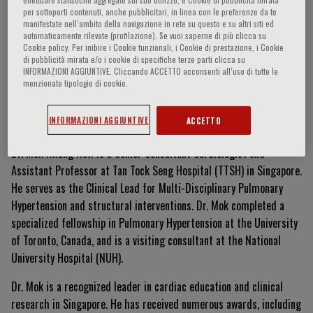
per sottoporti contenuti, anche pubblicitari, in linea con le preferenze da te
manifestate nell‘ambito della navigazione in rete su questo e su altri siti ed
automaticamente rilevate (profilazione). Se vuoi saperne di più clicca su
Cookie policy. Per inibire i Cookie funzionali, i Cookie di prestazione, i Cookie
Mok Kwang How
di pubblicità mirata e/o i cookie di specifiche terze parti clicca su
INFORMAZIONI AGGIUNTIVE. Cliccando ACCETTO acconsenti all’uso di tutte le
menzionate tipologie di cookie.
Curriculum Vitae
INFORMAZIONI AGGIUNTIVE
ACCETTO
Dr. Mok Kwang How is a Senior Consultant Cardiologist and
Assistant Professor at Tan Tock Seng Hospital (TTSH) in Singapore.
He serves as the Clinical Lead for Multi-Disciplinary Pulmonary
Hypertension and structural interventions. Dr. Mok completed a
specialized fellowship in Pulmonary Hypertension at the University
of Toronto, Canada, and is a visiting consultant at the National
University Hospital (NUH).
Dr. Mok is a recognized leader in cardiac education and clinical
research in Singapore. He has received numerous awards, including