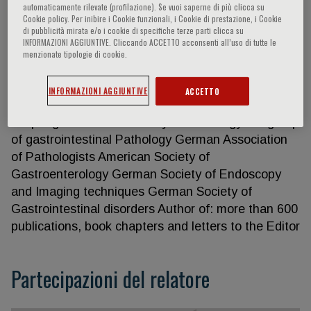
automaticamente rilevate (profilazione). Se vuoi saperne di più clicca su
Cookie policy. Per inibire i Cookie funzionali, i Cookie di prestazione, i Cookie
di pubblicità mirata e/o i cookie di specifiche terze parti clicca su
INFORMAZIONI AGGIUNTIVE. Cliccando ACCETTO acconsenti all’uso di tutte le
Michael Vieth
menzionate tipologie di cookie.
Member of: International Academy of Pathology
INFORMAZIONI AGGIUNTIVE
ACCETTO
International Working Group of classification of
esophagitis German Society of Pathology Subgroup
of gastrointestinal Pathology German Association
of Pathologists American Society of
Gastroenterology German Society of Endoscopy
and Imaging techniques German Society of
Gastrointestinal disorders Author of: more than 600
publications, book chapters and letters to the Editor
Partecipazioni del relatore