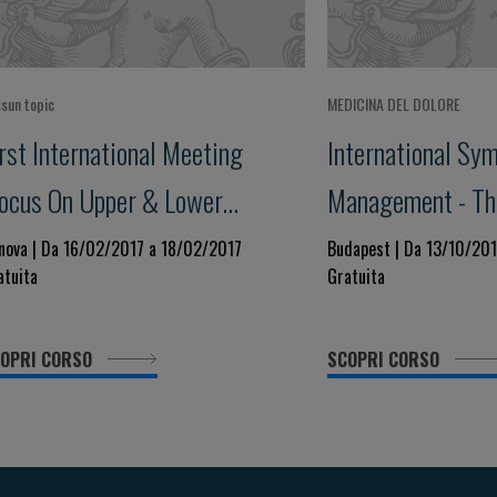
sun topic
MEDICINA DEL DOLORE
rst International Meeting
International Sy
Focus On Upper & Lower
Management - Th
irways Diseases"
Behind
nova | Da 16/02/2017 a 18/02/2017
Budapest | Da 13/10/20
atuita
Gratuita
OPRI CORSO
SCOPRI CORSO