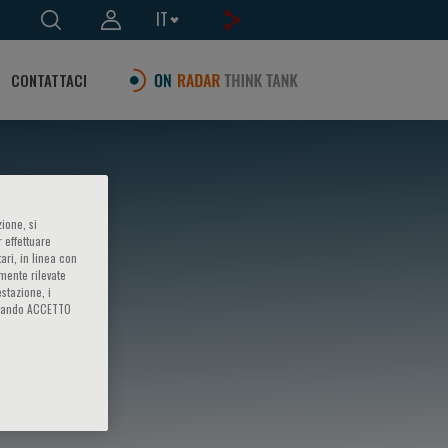
IT
CONTATTACI
ione, si
 effettuare
ari, in linea con
amente rilevate
estazione, i
iccando ACCETTO