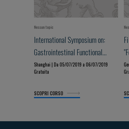
Nessun topic
Nes
International Symposium on:
Fi
Gastrointestinal Functional
"
Disorders
A
Shanghai | Da 05/07/2019 a 06/07/2019
Ge
Gratuita
Gr
SCOPRI CORSO
SC