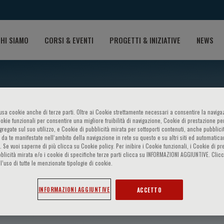
HI SIAMO
CORSI & EVENTI
PROGETTI & INIZIATIVE
NEWS
o usa cookie anche di terze parti. Oltre ai Cookie strettamente necessari a consentire la navigaz
ookie funzionali per consentire una migliore fruibilità di navigazione, Cookie di prestazione per
ggregate sul suo utilizzo, e Cookie di pubblicità mirata per sottoporti contenuti, anche pubblicit
 da te manifestate nell‘ambito della navigazione in rete su questo e su altri siti ed automatic
). Se vuoi saperne di più clicca su Cookie policy. Per inibire i Cookie funzionali, i Cookie di pr
blicità mirata e/o i cookie di specifiche terze parti clicca su INFORMAZIONI AGGIUNTIVE. Cl
l’uso di tutte le menzionate tipologie di cookie.
milleri
INFORMAZIONI AGGIUNTIVE
ACCETTO