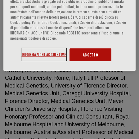
effettuare statistiche aggregate sul suo utilizzo, e Cookie di pubblicità mirata
per sottoporti contenuti, anche pubblicitari, in linea con le preferenze da te
manifestate nell‘ambito della navigazione in rete su questo e su altri siti ed
automaticamente rilevate (profilazione). Se vuoi saperne di più clicca su
Maurizio Genuardi
Cookie policy. Per inibire i Cookie funzionali, i Cookie di prestazione, i Cookie
di pubblicità mirata e/o i cookie di specifiche terze parti clicca su
INFORMAZIONI AGGIUNTIVE. Cliccando ACCETTO acconsenti all’uso di tutte le
menzionate tipologie di cookie.
WORK EXPERIENCE 2014-present 2014-present
2001-2014 2005-2011 2007 1988-2001 2001 1994
1986-1988 Director, Medical Genetics Unit,
INFORMAZIONI AGGIUNTIVE
ACCETTO
Fondazione Policlinico Universitario A. Gemelli
IRCCS, Italy Full Professor in Medical Genetics,
Catholic University, Rome, Italy Full Professor of
Medical Genetics, University of Florence Director,
Medical Genetics Unit, Careggi University Hospital,
Florence Director, Medical Genetics Unit, Meyer
Children’s University Hospital, Florence Visiting
Honorary Professor and Clinical Consultant, Royal
Melbourne Hospital and University of Melbourne,
Melbourne, Australia Assistant Professor of Medical