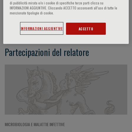
di pubblicità mirata e/o i cookie di specifiche terze parti clicca su
INFORMAZIONI AGGIUNTIVE. Cliccando ACCETTO acconsenti all’uso di tutte le
menzionate tipologie di cookie.
Masafumi Fukagawa
INFORMAZIONI AGGIUNTIVE
ACCETTO
Partecipazioni del relatore
MICROBIOLOGIA E MALATTIE INFETTIVE