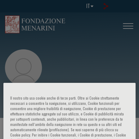
IT
Martin Elvis
Il nostro sito usa cookie anche di terze parti. Oltre ai Cookie strettamente
necessari a consentire la navigazione, si utilizzano, Cookie funzionali per
consentire una migliore fruibilità di navigazione, Cookie di prestazione per
effettuare statistiche aggregate sul suo utilizzo, e Cookie di pubblicità mirata
per sottoporti contenuti, anche pubblicitari, in linea con le preferenze da te
manifestate nell‘ambito della navigazione in rete su questo e su altri siti ed
HOME PAGE
/
CORSI ED EVENTI
/
RELATORE
automaticamente rilevate (profilazione). Se vuoi saperne di più clicca su
Cookie policy. Per inibire i Cookie funzionali, i Cookie di prestazione, i Cookie