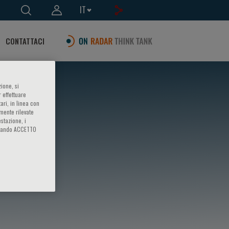
IT
CONTATTACI
ione, si
 effettuare
ari, in linea con
amente rilevate
estazione, i
iccando ACCETTO