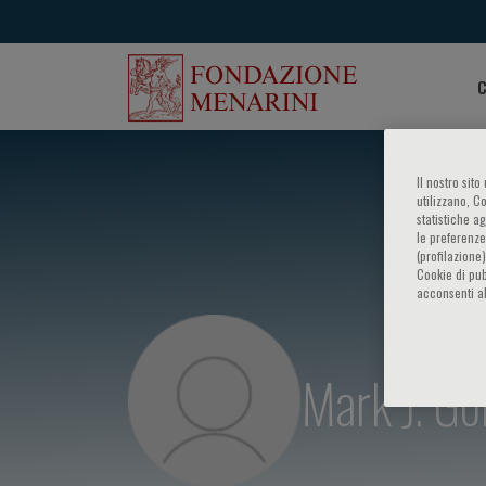
C
Il nostro sit
utilizzano, C
statistiche a
le preferenze
(profilazione
Cookie di pub
acconsenti al
Mark J. Go