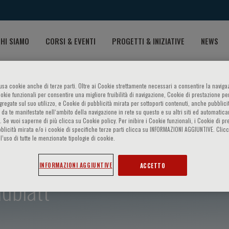
HI SIAMO
CORSI & EVENTI
PROGETTI & INIZIATIVE
NEWS
o usa cookie anche di terze parti. Oltre ai Cookie strettamente necessari a consentire la navigaz
ookie funzionali per consentire una migliore fruibilità di navigazione, Cookie di prestazione per
ggregate sul suo utilizzo, e Cookie di pubblicità mirata per sottoporti contenuti, anche pubblicit
 da te manifestate nell‘ambito della navigazione in rete su questo e su altri siti ed automatic
). Se vuoi saperne di più clicca su Cookie policy. Per inibire i Cookie funzionali, i Cookie di pr
blicità mirata e/o i cookie di specifiche terze parti clicca su INFORMAZIONI AGGIUNTIVE. Cl
l’uso di tutte le menzionate tipologie di cookie.
INFORMAZIONI AGGIUNTIVE
ACCETTO
ldblatt