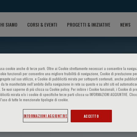
HI SIAMO
CORSI & EVENTI
PROGETTI & INIZIATIVE
NEWS
o usa cookie anche di terze parti. Oltre ai Cookie strettamente necessari a consentire la navigaz
ookie funzionali per consentire una migliore fruibilità di navigazione, Cookie di prestazione per
ggregate sul suo utilizzo, e Cookie di pubblicità mirata per sottoporti contenuti, anche pubblicit
 da te manifestate nell‘ambito della navigazione in rete su questo e su altri siti ed automatic
). Se vuoi saperne di più clicca su Cookie policy. Per inibire i Cookie funzionali, i Cookie di pr
blicità mirata e/o i cookie di specifiche terze parti clicca su INFORMAZIONI AGGIUNTIVE. Cl
l’uso di tutte le menzionate tipologie di cookie.
a
INFORMAZIONI AGGIUNTIVE
ACCETTO