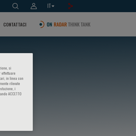
IT
CONTATTACI
ione, si
 effettuare
ari, in linea con
amente rilevate
estazione, i
iccando ACCETTO