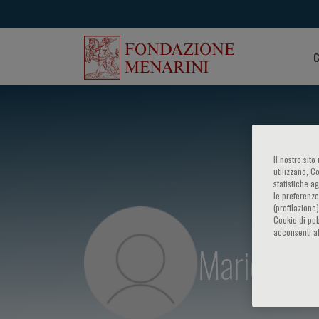
C
Il nostro sit
utilizzano, C
statistiche a
le preferenze
(profilazione
Cookie di pub
acconsenti al
Mario Lim