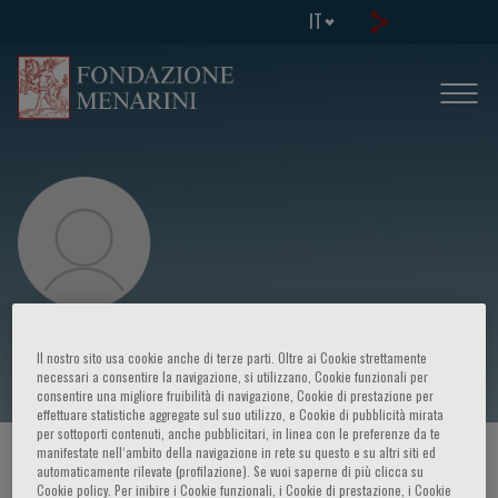
IT
Maria Teresa La Rovere
Il nostro sito usa cookie anche di terze parti. Oltre ai Cookie strettamente
necessari a consentire la navigazione, si utilizzano, Cookie funzionali per
consentire una migliore fruibilità di navigazione, Cookie di prestazione per
effettuare statistiche aggregate sul suo utilizzo, e Cookie di pubblicità mirata
per sottoporti contenuti, anche pubblicitari, in linea con le preferenze da te
manifestate nell‘ambito della navigazione in rete su questo e su altri siti ed
HOME PAGE
/
CORSI ED EVENTI
/
RELATORE
automaticamente rilevate (profilazione). Se vuoi saperne di più clicca su
Cookie policy. Per inibire i Cookie funzionali, i Cookie di prestazione, i Cookie