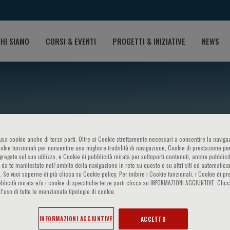
HI SIAMO
CORSI & EVENTI
PROGETTI & INIZIATIVE
NEWS
o usa cookie anche di terze parti. Oltre ai Cookie strettamente necessari a consentire la navigaz
ookie funzionali per consentire una migliore fruibilità di navigazione, Cookie di prestazione per
ggregate sul suo utilizzo, e Cookie di pubblicità mirata per sottoporti contenuti, anche pubblicit
 da te manifestate nell‘ambito della navigazione in rete su questo e su altri siti ed automatic
). Se vuoi saperne di più clicca su Cookie policy. Per inibire i Cookie funzionali, i Cookie di pr
amorati
blicità mirata e/o i cookie di specifiche terze parti clicca su INFORMAZIONI AGGIUNTIVE. Cl
l’uso di tutte le menzionate tipologie di cookie.
INFORMAZIONI AGGIUNTIVE
ACCETTO