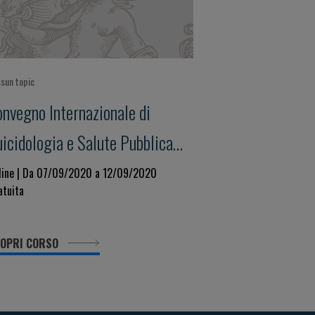
sun topic
onvegno Internazionale di
icidologia e Salute Pubblica
III Edizione
line | Da 07/09/2020 a 12/09/2020
atuita
OPRI CORSO