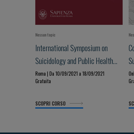
Nessun topic
Nes
International Symposium on
C
Suicidology and Public Health
Su
XIX edition
XV
Roma | Da 10/09/2021 a 18/09/2021
On
Gratuita
Gr
SCOPRI CORSO
SC