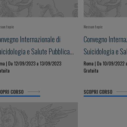
sun topic
Nessun topic
onvegno Internazionale di
Convegno Internaz
icidologia e Salute Pubblica
Suicidologia e Sa
XI EDIZIONE
XX EDIZIONE
ma | Da 12/09/2023 a 13/09/2023
Roma | Da 10/09/2022 
atuita
Gratuita
OPRI CORSO
SCOPRI CORSO