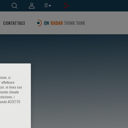
IT
CONTATTACI
ione, si
 effettuare
ari, in linea con
amente rilevate
estazione, i
iccando ACCETTO