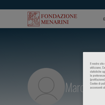
C
Il nostro sit
utilizzano, C
statistiche a
le preferenze
(profilazione
Marco Inn
Cookie di pub
acconsenti al