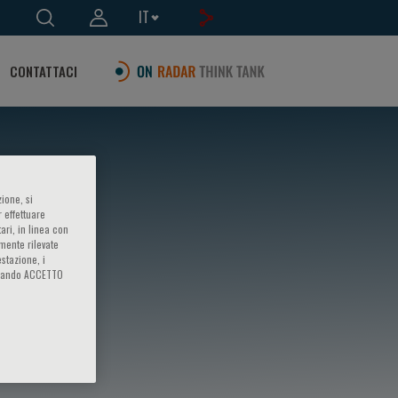
IT
CONTATTACI
ione, si
 effettuare
ari, in linea con
amente rilevate
estazione, i
iccando ACCETTO