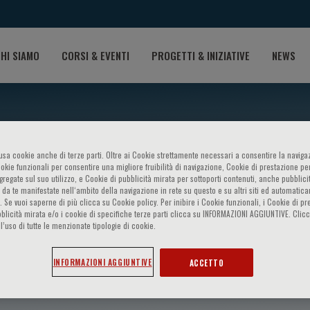
HI SIAMO
CORSI & EVENTI
PROGETTI & INIZIATIVE
NEWS
o usa cookie anche di terze parti. Oltre ai Cookie strettamente necessari a consentire la navigaz
ookie funzionali per consentire una migliore fruibilità di navigazione, Cookie di prestazione per
ggregate sul suo utilizzo, e Cookie di pubblicità mirata per sottoporti contenuti, anche pubblicit
 da te manifestate nell‘ambito della navigazione in rete su questo e su altri siti ed automatic
). Se vuoi saperne di più clicca su Cookie policy. Per inibire i Cookie funzionali, i Cookie di pr
blicità mirata e/o i cookie di specifiche terze parti clicca su INFORMAZIONI AGGIUNTIVE. Cl
l’uso di tutte le menzionate tipologie di cookie.
n
INFORMAZIONI AGGIUNTIVE
ACCETTO