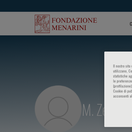
C
Il nostro sit
utilizzano, C
statistiche a
le preferenze
(profilazione
Cookie di pub
acconsenti al
M. Zecchi