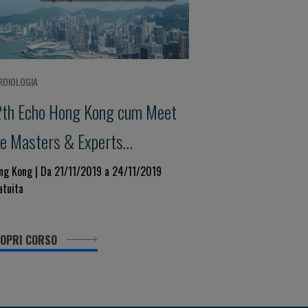
RDIOLOGIA
2th Echo Hong Kong cum Meet
he Masters & Experts
ardiology Conference From
ng Kong | Da 21/11/2019 a 24/11/2019
atuita
aging to Excellence in Clinical
anagement
OPRI CORSO