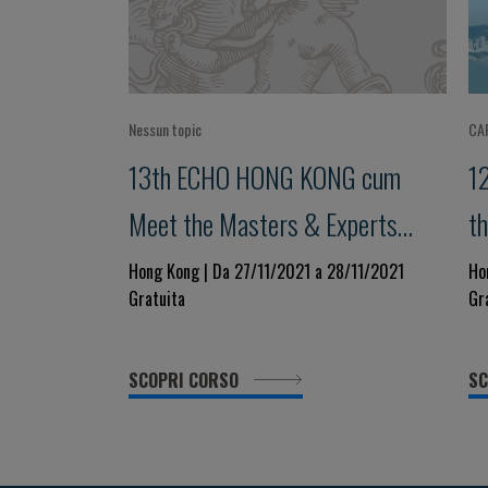
Nessun topic
CA
13th ECHO HONG KONG cum
1
Meet the Masters & Experts
t
Cardiology Conference Strive for
C
Hong Kong | Da 27/11/2021 a 28/11/2021
Ho
Gratuita
Gr
Clinical Excellence in COVID
Im
Pandemic
M
SCOPRI CORSO
SC