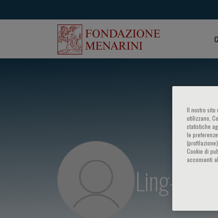
C
Il nostro sit
utilizzano, C
statistiche a
le preferenze
(profilazione
Cookie di pub
acconsenti al
Ling-Ling 