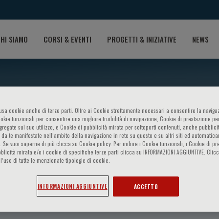
HI SIAMO
CORSI & EVENTI
PROGETTI & INIZIATIVE
NEWS
o usa cookie anche di terze parti. Oltre ai Cookie strettamente necessari a consentire la navigaz
ookie funzionali per consentire una migliore fruibilità di navigazione, Cookie di prestazione per
ggregate sul suo utilizzo, e Cookie di pubblicità mirata per sottoporti contenuti, anche pubblicit
 da te manifestate nell‘ambito della navigazione in rete su questo e su altri siti ed automatic
). Se vuoi saperne di più clicca su Cookie policy. Per inibire i Cookie funzionali, i Cookie di pr
blicità mirata e/o i cookie di specifiche terze parti clicca su INFORMAZIONI AGGIUNTIVE. Cl
l’uso di tutte le menzionate tipologie di cookie.
Ip
INFORMAZIONI AGGIUNTIVE
ACCETTO