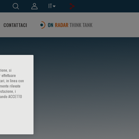
IT
CONTATTACI
ione, si
 effettuare
ari, in linea con
amente rilevate
estazione, i
iccando ACCETTO