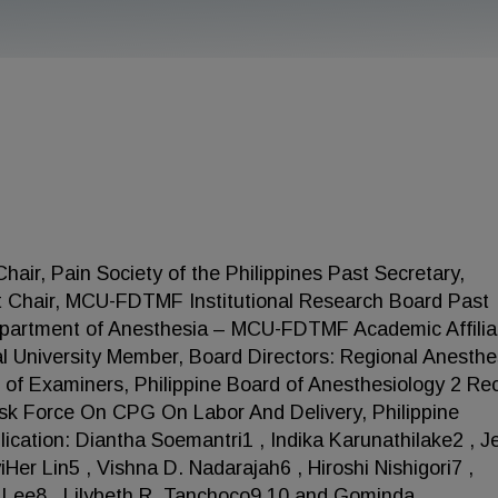
air, Pain Society of the Philippines Past Secretary,
st Chair, MCU-FDTMF Institutional Research Board Past
partment of Anesthesia – MCU-FDTMF Academic Affiliat
l University Member, Board Directors: Regional Anesthe
 of Examiners, Philippine Board of Anesthesiology 2 Re
sk Force On CPG On Labor And Delivery, Philippine
ication: Diantha Soemantri1 , Indika Karunathilake2 , J
r Lin5 , Vishna D. Nadarajah6 , Hiroshi Nishigori7 ,
Lee8 , Lilybeth R. Tanchoco9,10 and Gominda