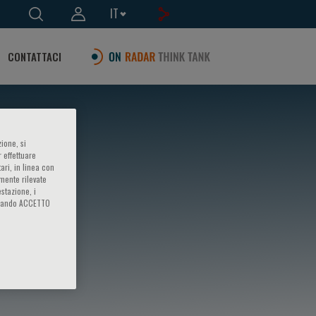
IT
CONTATTACI
ione, si
 effettuare
ari, in linea con
amente rilevate
estazione, i
iccando ACCETTO