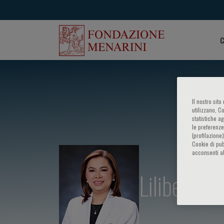
C
Il nostro sit
utilizzano, C
statistiche a
le preferenze
(profilazione
Cookie di pub
acconsenti al
Lilibeth T