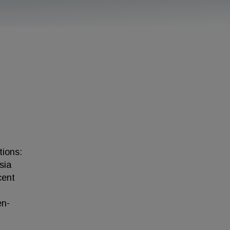
ions:
sia
cent
en-