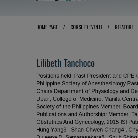
HOME PAGE
/
CORSI ED EVENTI
/
RELATORE
Lilibeth Tanchoco
Positions held: Past President and CPE Ch
Philippine Society of Anesthesiology Pa
Chairs Department of Physiology and De
Dean, College of Medicine, Manila Centra
Society of the Philippines Member, Board
Publications and Authorship: Member, Ta
Obstetrics And Gynecology, 2015 ISI Publ
Hung Yang3 , Shan-Chwen Chang4 , ChyiHe
Dujeepa D. Samarasekera8 , Shuh Shing 