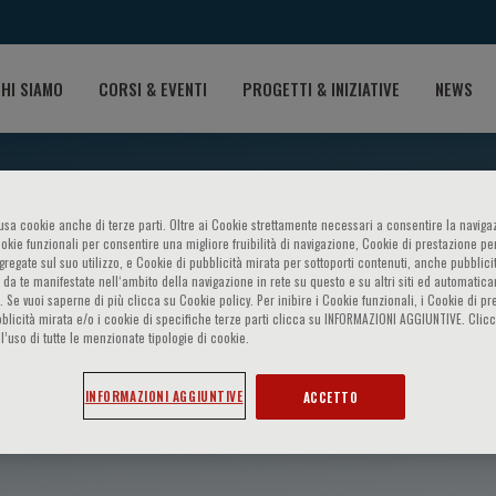
HI SIAMO
CORSI & EVENTI
PROGETTI & INIZIATIVE
NEWS
o usa cookie anche di terze parti. Oltre ai Cookie strettamente necessari a consentire la navigaz
ookie funzionali per consentire una migliore fruibilità di navigazione, Cookie di prestazione per
ggregate sul suo utilizzo, e Cookie di pubblicità mirata per sottoporti contenuti, anche pubblicit
 da te manifestate nell‘ambito della navigazione in rete su questo e su altri siti ed automatic
). Se vuoi saperne di più clicca su Cookie policy. Per inibire i Cookie funzionali, i Cookie di pr
blicità mirata e/o i cookie di specifiche terze parti clicca su INFORMAZIONI AGGIUNTIVE. Cl
l’uso di tutte le menzionate tipologie di cookie.
anchoco
INFORMAZIONI AGGIUNTIVE
ACCETTO