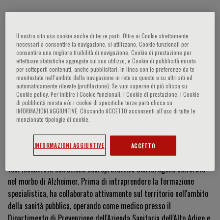
Andrea Marino
Il nostro sito usa cookie anche di terze parti. Oltre ai Cookie strettamente
necessari a consentire la navigazione, si utilizzano, Cookie funzionali per
consentire una migliore fruibilità di navigazione, Cookie di prestazione per
effettuare statistiche aggregate sul suo utilizzo, e Cookie di pubblicità mirata
per sottoporti contenuti, anche pubblicitari, in linea con le preferenze da te
manifestate nell‘ambito della navigazione in rete su questo e su altri siti ed
Curriculum Vitae
automaticamente rilevate (profilazione). Se vuoi saperne di più clicca su
Cookie policy. Per inibire i Cookie funzionali, i Cookie di prestazione, i Cookie
di pubblicità mirata e/o i cookie di specifiche terze parti clicca su
Il Dott.
Andrea Marino è un medico chirurgo
attualmente iscritto
INFORMAZIONI AGGIUNTIVE. Cliccando ACCETTO acconsenti all’uso di tutte le
al percorso della Scuola di Specializzazione in Allergologia e
menzionate tipologie di cookie.
Immunologia Clinica
.
Ha conseguito la laurea specialistica in
Medicina e Chirurgia con la votazione di 110/110 e lode presso
INFORMAZIONI AGGIUNTIVE
ACCETTO
l'Università degli Studi di Modena e Reggio Emilia
, discutendo una
tesi incentrata sull'azione neuroprotettiva dell'idrogeno solforato
nel morbo di Alzheimer
.
Prima di intraprendere la formazione
specialistica, ha collaborato attivamente sul territorio nell'ambito
della sanità pubblica, operando come medico presso il
Dipartimento di Prevenzione dell'Azienda Sanitaria dell'Alto Adige
e