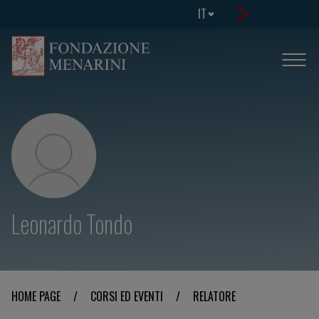
IT
Leonardo Tondo
HOME PAGE
/
CORSI ED EVENTI
/
RELATORE