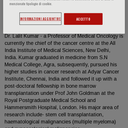
menzionate tipologie di cookie.
INFORMAZIONI AGGIUNTIVE
ACCETTO
Lalit Kumar
Dr. Lalit Kumar - a Professor of Medical Oncology is
currently the chief of the cancer centre at the All
India Institute of Medical Sciences, New Delhi,
India. Kumar graduated in medicine from S.N
Medical College, Agra, subsequently, pursued his
higher studies in cancer research at Adyar Cancer
Institute, Chennai, India and followed it up with a
post-doctoral fellowship in bone marrow
transplantation under Prof John Goldman at the
Royal Postgraduate Medical School and
Hammersmith Hospital, London. His major area of
research include- stem cell transplantation,
haematological malignancies (multiple myeloma)