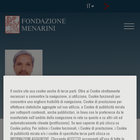
IT
Il nostro sito usa cookie anche di terze parti. Oltre ai Cookie strettamente
Lalit Kumar
necessari a consentire la navigazione, si utilizzano, Cookie funzionali per
consentire una migliore fruibilità di navigazione, Cookie di prestazione per
effettuare statistiche aggregate sul suo utilizzo, e Cookie di pubblicità mirata
per sottoporti contenuti, anche pubblicitari, in linea con le preferenze da te
manifestate nell‘ambito della navigazione in rete su questo e su altri siti ed
automaticamente rilevate (profilazione). Se vuoi saperne di più clicca su
Cookie policy. Per inibire i Cookie funzionali, i Cookie di prestazione, i Cookie
HOME PAGE
/
CORSI ED EVENTI
/
RELATORE
di pubblicità mirata e/o i cookie di specifiche terze parti clicca su
INFORMAZIONI AGGIUNTIVE. Cliccando ACCETTO acconsenti all’uso di tutte le