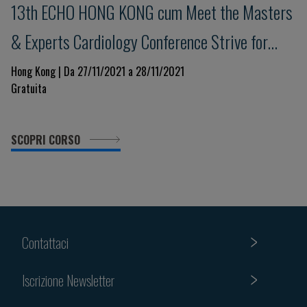
13th ECHO HONG KONG cum Meet the Masters
& Experts Cardiology Conference Strive for
Clinical Excellence in COVID Pandemic
Hong Kong | Da 27/11/2021 a 28/11/2021
Gratuita
SCOPRI CORSO
Contattaci
Iscrizione Newsletter