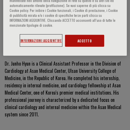
manifestate nell‘ambito della navigazione in rete su questo e su altri siti ed
automaticamente rilevate (profilazione). Se vuoi saperne di più clicca su
Cookie policy. Per inibire i Cookie funzionali, i Cookie di prestazione, i Cookie
di pubblicità mirata e/o i cookie di specifiche terze parti clicca su
INFORMAZIONI AGGIUNTIVE. Cliccando ACCETTO acconsenti all’uso di tutte le
Junho Hyun
menzionate tipologie di cookie.
INFORMAZIONI AGGIUNTIVE
ACCETTO
Curriculum Vitae
Dr. Junho Hyun is a Clinical Assistant Professor in the Division of
Cardiology at Asan Medical Center, Ulsan University College of
Medicine, in the Republic of Korea. He completed his internship,
residency in internal medicine, and cardiology fellowship at Asan
Medical Center, one of Korea's premier medical institutions. His
professional journey is characterized by a dedicated focus on
clinical cardiology and internal medicine within the Asan Medical
system since 2011.