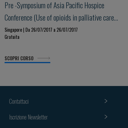
Pre -Symposium of Asia Pacific Hospice
Conference (Use of opioids in palliative care
and cancer pain, 26-29 Luglio 2017): New
Singapore | Da 26/07/2017 a 26/07/2017
Gratuita
frontiers in cancer pain management - a
palliative care perspective
SCOPRI CORSO
Contattaci
Iscrizione Newsletter