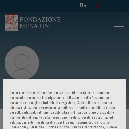
IT
José Rodríguez Hernandez
Il nostro sito usa cookie anche di terze parti. Oltre ai Cookie strettamente
necessari a consentire la navigazione, si utilizzano, Cookie funzionali per
consentire una migliore fruibilità di navigazione, Cookie di prestazione per
effettuare statistiche aggregate sul suo utilizzo, e Cookie di pubblicità mirata
per sottoporti contenuti, anche pubblicitari, in linea con le preferenze da te
manifestate nell‘ambito della navigazione in rete su questo e su altri siti ed
HOME PAGE
/
CORSI ED EVENTI
/
RELATORE
automaticamente rilevate (profilazione). Se vuoi saperne di più clicca su
Cookie policy. Per inibire i Cookie funzionali, i Cookie di prestazione, i Cookie