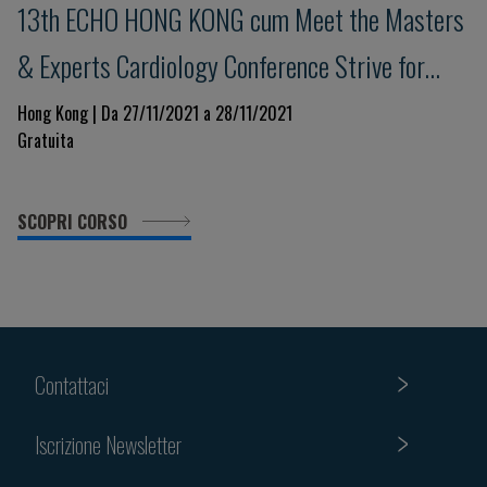
13th ECHO HONG KONG cum Meet the Masters
& Experts Cardiology Conference Strive for
Clinical Excellence in COVID Pandemic
Hong Kong | Da 27/11/2021 a 28/11/2021
Gratuita
SCOPRI CORSO
Contattaci
Iscrizione Newsletter