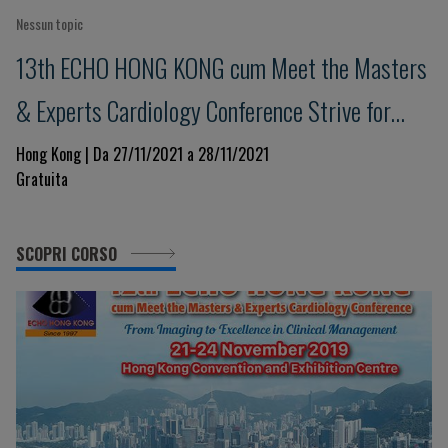
Nessun topic
13th ECHO HONG KONG cum Meet the Masters
& Experts Cardiology Conference Strive for
Clinical Excellence in COVID Pandemic
Hong Kong | Da 27/11/2021 a 28/11/2021
Gratuita
SCOPRI CORSO