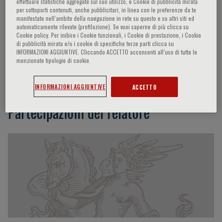
effettuare statistiche aggregate sul suo utilizzo, e Cookie di pubblicità mirata
per sottoporti contenuti, anche pubblicitari, in linea con le preferenze da te
manifestate nell‘ambito della navigazione in rete su questo e su altri siti ed
automaticamente rilevate (profilazione). Se vuoi saperne di più clicca su
Jacky K. Chan
Cookie policy. Per inibire i Cookie funzionali, i Cookie di prestazione, i Cookie
di pubblicità mirata e/o i cookie di specifiche terze parti clicca su
INFORMAZIONI AGGIUNTIVE. Cliccando ACCETTO acconsenti all’uso di tutte le
menzionate tipologie di cookie.
Consultant Cardiologist The University of Hong
Kong Shenzhen Hospital
INFORMAZIONI AGGIUNTIVE
ACCETTO
Partecipazioni del relatore