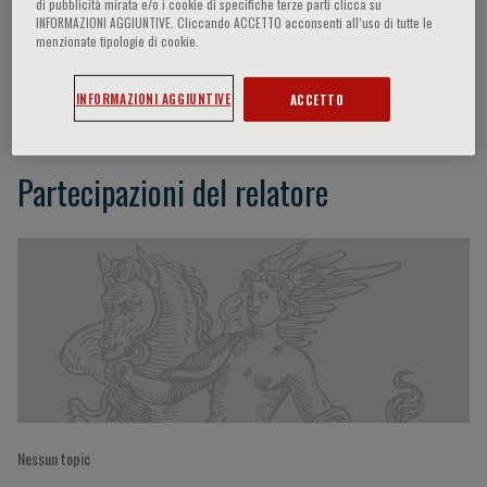
di pubblicità mirata e/o i cookie di specifiche terze parti clicca su
INFORMAZIONI AGGIUNTIVE. Cliccando ACCETTO acconsenti all’uso di tutte le
menzionate tipologie di cookie.
J. Charles Jennette
INFORMAZIONI AGGIUNTIVE
ACCETTO
Partecipazioni del relatore
Nessun topic