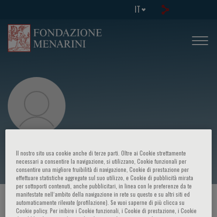
IT
J. Charles Jennette
Il nostro sito usa cookie anche di terze parti. Oltre ai Cookie strettamente
necessari a consentire la navigazione, si utilizzano, Cookie funzionali per
consentire una migliore fruibilità di navigazione, Cookie di prestazione per
effettuare statistiche aggregate sul suo utilizzo, e Cookie di pubblicità mirata
per sottoporti contenuti, anche pubblicitari, in linea con le preferenze da te
manifestate nell‘ambito della navigazione in rete su questo e su altri siti ed
HOME PAGE
/
CORSI ED EVENTI
/
RELATORE
automaticamente rilevate (profilazione). Se vuoi saperne di più clicca su
Cookie policy. Per inibire i Cookie funzionali, i Cookie di prestazione, i Cookie