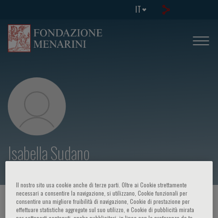
IT
Isabella Sudano
Il nostro sito usa cookie anche di terze parti. Oltre ai Cookie strettamente
necessari a consentire la navigazione, si utilizzano, Cookie funzionali per
HOME PAGE
/
CORSI ED EVENTI
/
RELATORE
consentire una migliore fruibilità di navigazione, Cookie di prestazione per
effettuare statistiche aggregate sul suo utilizzo, e Cookie di pubblicità mirata
per sottoporti contenuti, anche pubblicitari, in linea con le preferenze da te