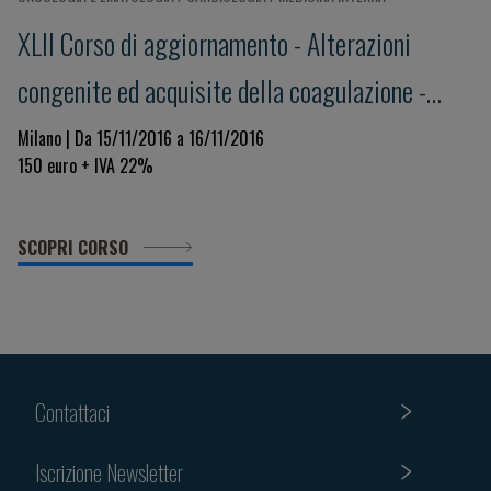
XLII Corso di aggiornamento - Alterazioni
congenite ed acquisite della coagulazione -
Focus su: Applicazione e limiti del D-Dimero
Milano | Da 15/11/2016 a 16/11/2016
150 euro + IVA 22%
SCOPRI CORSO
Contattaci
Iscrizione Newsletter