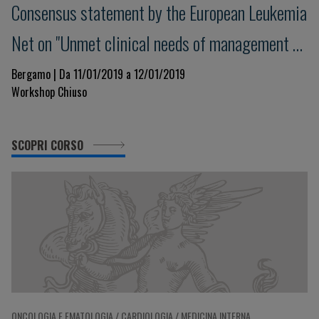
Consensus statement by the European Leukemia
Net on "Unmet clinical needs of management of
thrombosis in Myeloproliferative Neoplasms"
Bergamo | Da 11/01/2019 a 12/01/2019
Workshop Chiuso
SCOPRI CORSO
ONCOLOGIA E EMATOLOGIA / CARDIOLOGIA / MEDICINA INTERNA