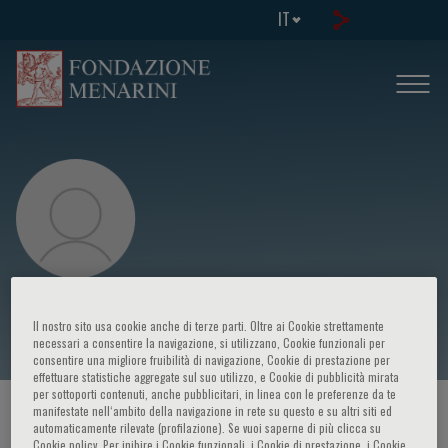
IT
Guy Goodwin
Il nostro sito usa cookie anche di terze parti. Oltre ai Cookie strettamente
necessari a consentire la navigazione, si utilizzano, Cookie funzionali per
consentire una migliore fruibilità di navigazione, Cookie di prestazione per
effettuare statistiche aggregate sul suo utilizzo, e Cookie di pubblicità mirata
per sottoporti contenuti, anche pubblicitari, in linea con le preferenze da te
manifestate nell‘ambito della navigazione in rete su questo e su altri siti ed
HOME PAGE
/
CORSI ED EVENTI
/
RELATORE
automaticamente rilevate (profilazione). Se vuoi saperne di più clicca su
Cookie policy. Per inibire i Cookie funzionali, i Cookie di prestazione, i Cookie