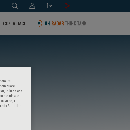
IT
CONTATTACI
ione, si
 effettuare
ari, in linea con
amente rilevate
estazione, i
iccando ACCETTO