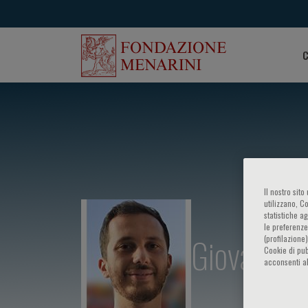
C
Il nostro sit
utilizzano, C
statistiche a
le preferenze
Giovanni 
(profilazione
Cookie di pub
acconsenti al