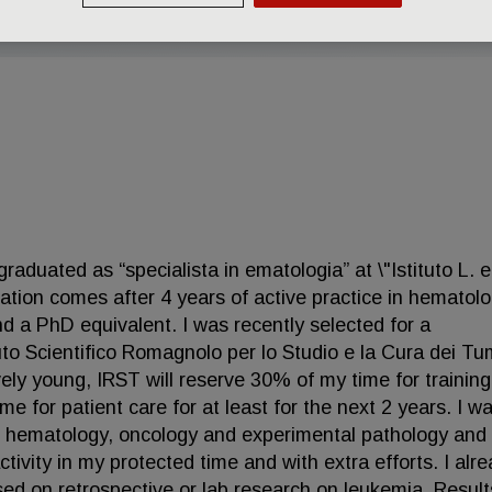
duated as “specialista in ematologia” at \"Istituto L. e
duation comes after 4 years of active practice in hematol
nd a PhD equivalent. I was recently selected for a
ituto Scientifico Romagnolo per lo Studio e la Cura dei Tu
ively young, IRST will reserve 30% of my time for trainin
e for patient care for at least for the next 2 years. I w
l hematology, oncology and experimental pathology and
ivity in my protected time and with extra efforts. I alr
ed on retrospective or lab research on leukemia. Result