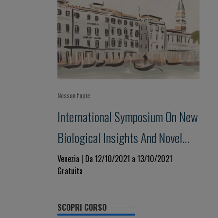
Nessun topic
International Symposium On New
Biological Insights And Novel
Drugs In Acute Leukemia
Venezia | Da 12/10/2021 a 13/10/2021
Gratuita
SCOPRI CORSO