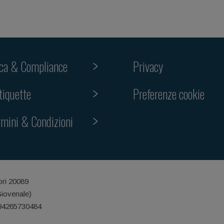
ica & Compliance
Privacy
Preferenze cookie
tiquette
rmini & Condizioni
ori 20089
Giovenale)
 94265730484