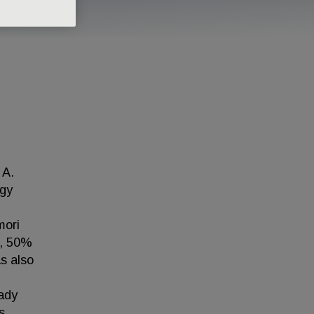
 A.
ogy
mori
g, 50%
as also
eady
s