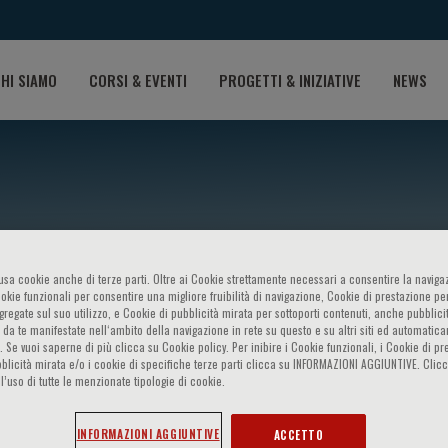
HI SIAMO
CORSI & EVENTI
PROGETTI & INIZIATIVE
NEWS
o usa cookie anche di terze parti. Oltre ai Cookie strettamente necessari a consentire la navigaz
ookie funzionali per consentire una migliore fruibilità di navigazione, Cookie di prestazione per
ggregate sul suo utilizzo, e Cookie di pubblicità mirata per sottoporti contenuti, anche pubblicit
 da te manifestate nell‘ambito della navigazione in rete su questo e su altri siti ed automatic
Marconi
). Se vuoi saperne di più clicca su Cookie policy. Per inibire i Cookie funzionali, i Cookie di pr
blicità mirata e/o i cookie di specifiche terze parti clicca su INFORMAZIONI AGGIUNTIVE. Cl
l’uso di tutte le menzionate tipologie di cookie.
INFORMAZIONI AGGIUNTIVE
ACCETTO