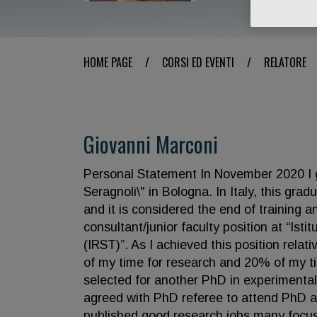
HOME PAGE
/
CORSI ED EVENTI
/
RELATORE
Giovanni Marconi
Personal Statement In November 2020 I gra
Seragnoli\" in Bologna. In Italy, this gra
and it is considered the end of training a
consultant/junior faculty position at “Ist
(IRST)”. As I achieved this position relat
of my time for research and 20% of my tim
selected for another PhD in experimenta
agreed with PhD referee to attend PhD act
published good research jobs many focus