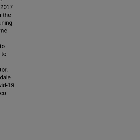
n 2017
n the
aining
ome
to
 to
tor.
edale
vid-19
ico