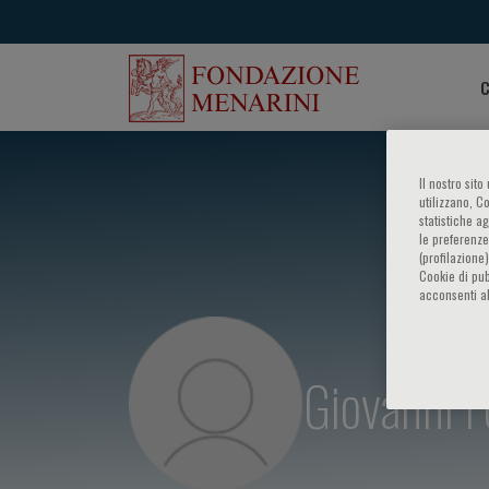
C
Il nostro sit
utilizzano, C
statistiche a
le preferenze
(profilazione
Cookie di pub
acconsenti al
Giovanni 