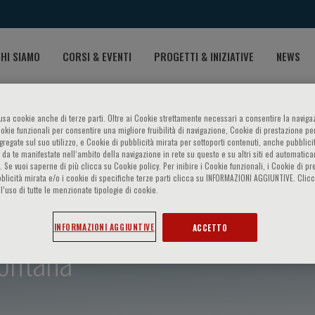
HI SIAMO
CORSI & EVENTI
PROGETTI & INIZIATIVE
NEWS
o usa cookie anche di terze parti. Oltre ai Cookie strettamente necessari a consentire la navigaz
ookie funzionali per consentire una migliore fruibilità di navigazione, Cookie di prestazione per
ggregate sul suo utilizzo, e Cookie di pubblicità mirata per sottoporti contenuti, anche pubblicit
 da te manifestate nell‘ambito della navigazione in rete su questo e su altri siti ed automatic
). Se vuoi saperne di più clicca su Cookie policy. Per inibire i Cookie funzionali, i Cookie di pr
blicità mirata e/o i cookie di specifiche terze parti clicca su INFORMAZIONI AGGIUNTIVE. Cl
l’uso di tutte le menzionate tipologie di cookie.
INFORMAZIONI AGGIUNTIVE
ACCETTO
Fontana