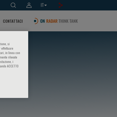
IT
CONTATTACI
ione, si
 effettuare
ari, in linea con
amente rilevate
estazione, i
iccando ACCETTO