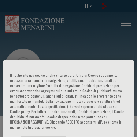
IT
Il nostro sito usa cookie anche di terze parti. Oltre ai Cookie strettamente
necessari a consentire la navigazione, si utilizzano, Cookie funzionali per
consentire una migliore fruibilità di navigazione, Cookie di prestazione per
effettuare statistiche aggregate sul suo utilizzo, e Cookie di pubblicità mirata
Giorgia Mangili
per sottoporti contenuti, anche pubblicitari, in linea con le preferenze da te
manifestate nell‘ambito della navigazione in rete su questo e su altri siti ed
automaticamente rilevate (profilazione). Se vuoi saperne di più clicca su
Cookie policy. Per inibire i Cookie funzionali, i Cookie di prestazione, i Cookie
di pubblicità mirata e/o i cookie di specifiche terze parti clicca su
INFORMAZIONI AGGIUNTIVE. Cliccando ACCETTO acconsenti all’uso di tutte le
HOME PAGE
/
CORSI ED EVENTI
/
RELATORE
menzionate tipologie di cookie.