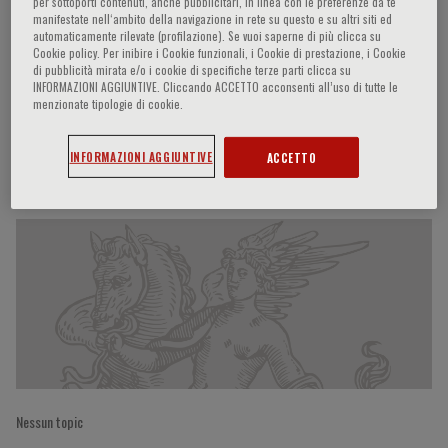
per sottoporti contenuti, anche pubblicitari, in linea con le preferenze da te
manifestate nell‘ambito della navigazione in rete su questo e su altri siti ed
automaticamente rilevate (profilazione). Se vuoi saperne di più clicca su
Cookie policy. Per inibire i Cookie funzionali, i Cookie di prestazione, i Cookie
Gianluca Gaidano
di pubblicità mirata e/o i cookie di specifiche terze parti clicca su
INFORMAZIONI AGGIUNTIVE. Cliccando ACCETTO acconsenti all’uso di tutte le
menzionate tipologie di cookie.
INFORMAZIONI AGGIUNTIVE
ACCETTO
Partecipazioni del relatore
Nessun topic