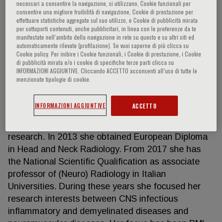
necessari a consentire la navigazione, si utilizzano, Cookie funzionali per
consentire una migliore fruibilità di navigazione, Cookie di prestazione per
effettuare statistiche aggregate sul suo utilizzo, e Cookie di pubblicità mirata
per sottoporti contenuti, anche pubblicitari, in linea con le preferenze da te
Gerevini Simonetta
manifestate nell‘ambito della navigazione in rete su questo e su altri siti ed
automaticamente rilevate (profilazione). Se vuoi saperne di più clicca su
Cookie policy. Per inibire i Cookie funzionali, i Cookie di prestazione, i Cookie
M.D: Simonetta Gerevini Doctor in Medicine and
di pubblicità mirata e/o i cookie di specifiche terze parti clicca su
INFORMAZIONI AGGIUNTIVE. Cliccando ACCETTO acconsenti all’uso di tutte le
Surgery in 1994 and Specialist in Clinical Radiology
menzionate tipologie di cookie.
with subspecialty in Neuroradiology in 1999. Since
1995 she has been in staff at the Neuroradiology
INFORMAZIONI AGGIUNTIVE
ACCETTO
Department of I.R.C.C.S. San Raffaele Hospital,
Milan (Italy), as MD, both for assistance and
research. In 2013 she obtained European Diploma
in Head and Neck Radiology. From 2017 she has
the National Scientific Qualification as associate
professor of (Neuro) Radiology in Italian
Universities. During these years she focused her
research interests between CNS infectious
inflammatory and demyelinated diseases and