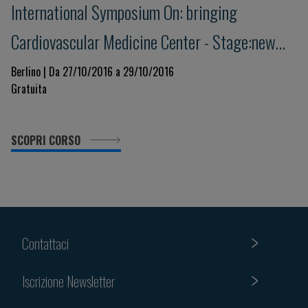
International Symposium On: bringing
Cardiovascular Medicine Center - Stage:new
Trends Today And Tomorrow
Berlino | Da 27/10/2016 a 29/10/2016
Gratuita
SCOPRI CORSO
Contattaci
Iscrizione Newsletter