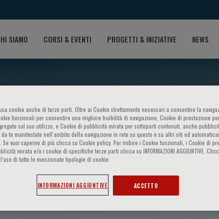
HI SIAMO
CORSI & EVENTI
PROGETTI & INIZIATIVE
NEWS
o usa cookie anche di terze parti. Oltre ai Cookie strettamente necessari a consentire la navigaz
ookie funzionali per consentire una migliore fruibilità di navigazione, Cookie di prestazione per
ggregate sul suo utilizzo, e Cookie di pubblicità mirata per sottoporti contenuti, anche pubblicit
 da te manifestate nell‘ambito della navigazione in rete su questo e su altri siti ed automatic
). Se vuoi saperne di più clicca su Cookie policy. Per inibire i Cookie funzionali, i Cookie di pr
blicità mirata e/o i cookie di specifiche terze parti clicca su INFORMAZIONI AGGIUNTIVE. Cl
l’uso di tutte le menzionate tipologie di cookie.
pogna
INFORMAZIONI AGGIUNTIVE
ACCETTO