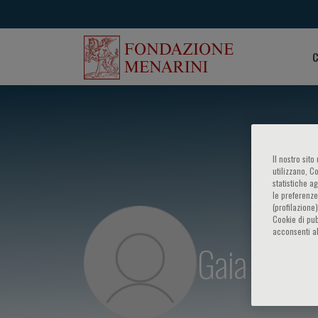
C
Il nostro sit
utilizzano, C
statistiche a
le preferenze
(profilazione
Cookie di pub
acconsenti al
Gaia Sam