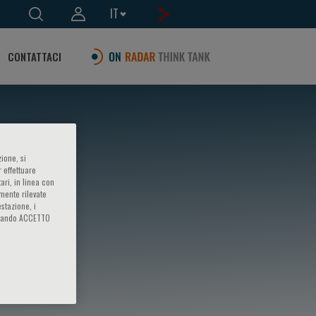
IT
CONTATTACI
ione, si
 effettuare
ari, in linea con
amente rilevate
estazione, i
iccando ACCETTO